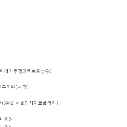
16 파리카루젤뒤루브르살롱)
구위원(서각)
(2016 서울인사아트플라자)
부 회원
회 회원