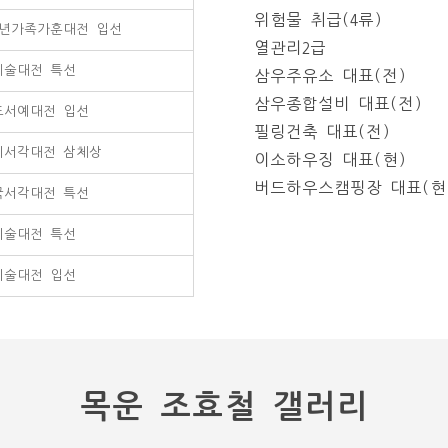
위험물 취급(4류)
년가족가훈대전 입선
열관리2급
예술대전 특선
삼우주유소 대표(전)
삼우종합설비 대표(전)
도서예대전 입선
필링건축 대표(전)
시서각대전 삼체상
이소하우징 대표(현)
버드하우스캠핑장 대표(현
국서각대전 특선
미술대전 특선
미술대전 입선
목운 조효철 갤러리