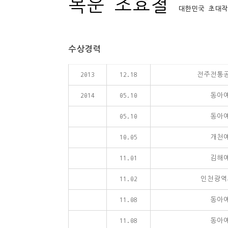
목운 조효철
대한민국 초대작
수상경력
2013
12.18
전주전통
2014
05.10
동아
05.10
동아
10.05
개천
11.01
김해
11.02
인천광역
11.08
동아
11.08
동아