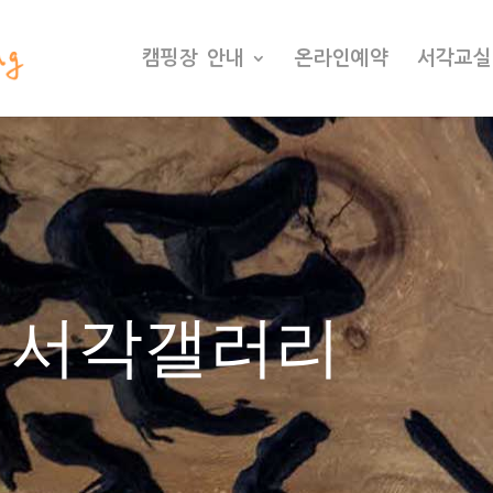
캠핑장 안내
온라인예약
서각교실
 서각갤러리