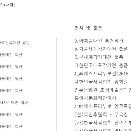
가(서각)
전시 및 출품
동아예술대전 추천작가
공예전국대전 입선
싱가폴세계각자대전 출품
예술대전 특선
일본세계각자대전 출품
대한민국대표작가전 출품
예술대전 입선
AIAM에스프리누보전(20
예술대전 입선
대한민국서각협회 정회원
진주문화원 조형예술분과연
예술대전 특선
통영시문화재단이사
시서각대전 입선
AIMA에스프리누보 앙코르전
(전)목민후원회 사무국장
예술대전 입선
(사)한국서각협회 진주지
예술대전 특선
(사)한국서각협회 경남지