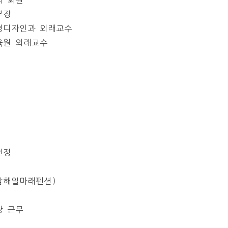
부장
경디자인과 외래교수
육원 외래교수
선정
(남해일마래펜션)
장 근무