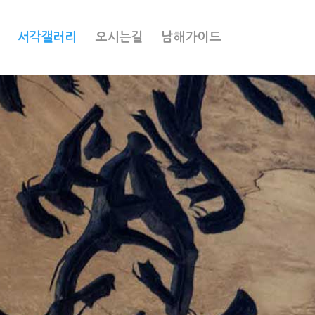
서각갤러리
오시는길
남해가이드