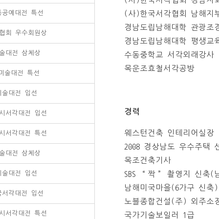
통공예대전 특선
(사)한국서각협회 남해지
경남도립남해대학 관광조
협회 우수회원상
경남도립남해대학 평생교
술대전 삼체상
수동중학교 서각외래강사
목운조효철서각공방
5 미술대전 특선
미술대전 입선
경력
시서각대전 입선
웨스턴건축 인테리어실장
시서각대전 특선
2008 경상남도 우수주택 
술대전 삼체상
목조건축기사
예술대전 입선
SBS “짝” 촬영지 신축
남해미국마을(6가구 신축)
국서각대전 입선
노블종합건설(주) 외주소
시서각대전 특선
국가기술보일러 1급